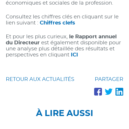
économiques et sociales de la profession.
Consultez les chiffres clés en cliquant sur le
lien suivant :
Chiffres clefs
Et pour les plus curieux,
le Rapport annuel
du Directeur
est également disponible pour
une analyse plus détaillée des résultats et
perspectives en cliquant
ICI
RETOUR AUX ACTUALITÉS
PARTAGER
PARTA
PAR
P
SUR
SUR
S
FACE
TWI
L
À LIRE AUSSI