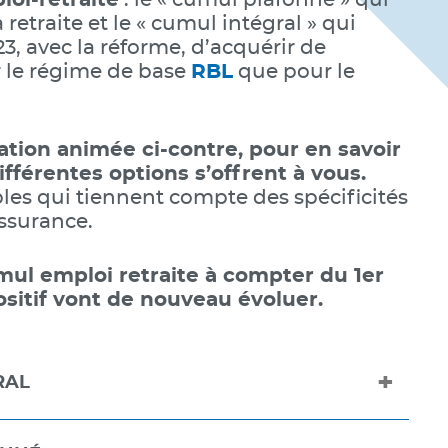
loi-retraite
: le « cumul plafonné » qui
 retraite et le « cumul intégral » qui
, avec la réforme, d’acquérir de
r le régime de base
RBL
que pour le
tion animée ci-contre, pour en savoir
ifférentes options s’offrent à vous.
s qui tiennent compte des spécificités
assurance.
mul emploi retraite à compter du 1er
positif vont de nouveau évoluer.
RAL