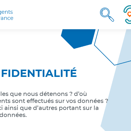
herche
gents
Rec
rance
FIDENTIALITÉ
lles que nous détenons ? d’où
ents sont effectués sur vos données ?
i ainsi que d’autres portant sur la
s données.