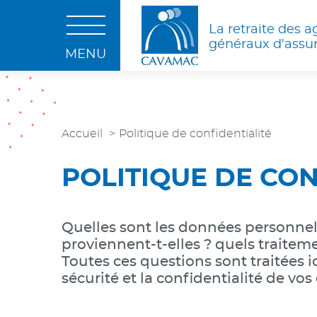
Aller au contenu
Aller au menu
Aller à la rec
OUVRIR LE MENU
La retraite des a
généraux d'assu
MENU
Accueil
Politique de confidentialité
POLITIQUE DE CON
Quelles sont les données personne
proviennent-t-elles ? quels traitem
Toutes ces questions sont traitées ic
sécurité et la confidentialité de vo