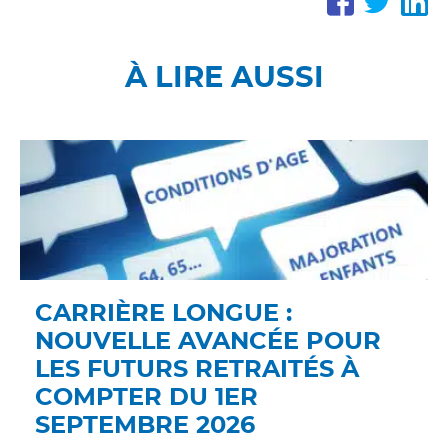
PARTA
PAR
P
SUR
SUR
S
FACE
TWI
L
À LIRE AUSSI
CARRIÈRE LONGUE :
NOUVELLE AVANCÉE POUR
LES FUTURS RETRAITÉS À
COMPTER DU 1ER
SEPTEMBRE 2026