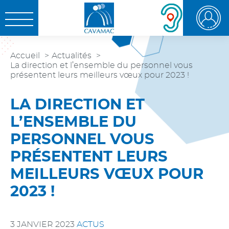
Aller au
Aller au
Aller à la
OUVRIR LE MENU
contenu
menu
recherche
Accueil
Actualités
La direction et l’ensemble du personnel vous
présentent leurs meilleurs vœux pour 2023 !
LA DIRECTION ET
L’ENSEMBLE DU
PERSONNEL VOUS
PRÉSENTENT LEURS
MEILLEURS VŒUX POUR
2023 !
3 JANVIER 2023
ACTUS