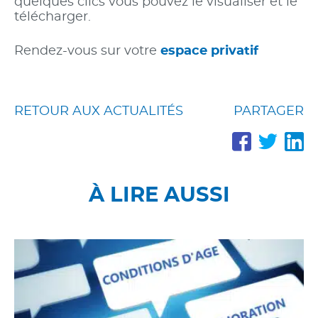
quelques clics vous pouvez le visualiser et le
télécharger.
Rendez-vous sur votre
espace privatif
RETOUR AUX ACTUALITÉS
PARTAGER
PARTA
PAR
P
SUR
SUR
S
FACE
TWI
L
À LIRE AUSSI