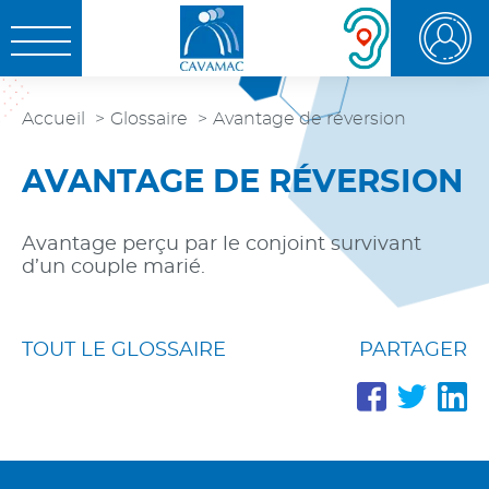
Aller au
Aller au
Aller à la
OUVRIR LE MENU
contenu
menu
recherche
Accueil
Glossaire
Avantage de réversion
AVANTAGE DE RÉVERSION
Avantage perçu par le conjoint survivant
d’un couple marié.
TOUT LE GLOSSAIRE
PARTAGER
PARTA
PAR
P
SUR
SUR
S
FACE
TWI
L