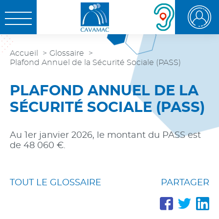
Aller au
Aller au
Aller à la
OUVRIR LE MENU
contenu
menu
recherche
Accueil
Glossaire
Plafond Annuel de la Sécurité Sociale (PASS)
PLAFOND ANNUEL DE LA
SÉCURITÉ SOCIALE (PASS)
Au 1er janvier 2026, le montant du PASS est
de 48 060 €.
TOUT LE GLOSSAIRE
PARTAGER
PARTA
PAR
P