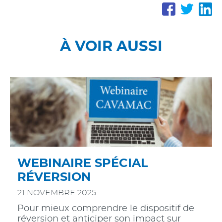
PARTA
PAR
P
SUR
SUR
S
FACE
TWI
L
À VOIR AUSSI
WEBINAIRE SPÉCIAL
RÉVERSION
21 NOVEMBRE 2025
Pour mieux comprendre le dispositif de
réversion et anticiper son impact sur